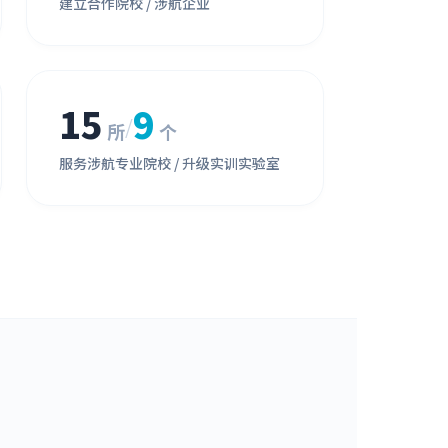
建立合作院校 / 涉航企业
15
9
/
所
个
服务涉航专业院校 / 升级实训实验室