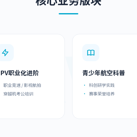
ERVI
FPV职业化进阶
青少年航空科普
•
职业竞速 / 影视航拍
•
科创研学实践
•
穿越机考公培训
•
赛事荣誉培养